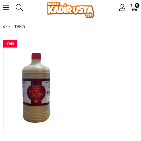
0
TAHİN
Yeni
Ürün