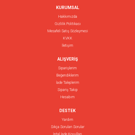
KURUMSAL
Hakkımızda
Gizlilik Politikası
Mesafeli Satış Sözleşmesi
KVKK
İletişim
ALIŞVERİŞ
Siparişlerim
Beğendiklerim
İade Taleplerim
Sipariş Takip
Hesabım
DESTEK
Yardım
Sıkça Sorulan Sorular
İptal İade Koşulları