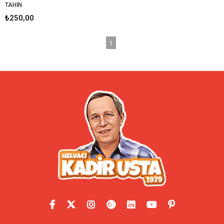
TAHİN
₺250,00
1