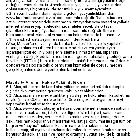
alışveriş yapamaz. Satıcı, alıcının sözleşmede belirttiği yaşının doğru
olduğunu esas alacaktır. Ancak alıcının yaşını yanlış yazmasından
dolayı satıcıya hiçbir şekilde sorumluluk yüklenemeyecektir.
5.2. Sistem hatalarından meydana gelen fiyat yanlışlıklarından
www.kadirustapeynirhelvasi.com sorumlu değildir. Buna istinaden
satıcı, internet sitesindeki sistemden, dizayndan veya yasadışı yollarla
internet sitesine yapılabilecek müdahaleler sebebiyle ortaya
çıkabilecek tanıtım, fiyat hatalarından sorumlu değildir. Sistem
hatalarına dayalı olarak alıcı satıcıdan hak iddiasında bulunamaz.
5.3. www.kadirustapeynirhelvasi.com ’den kredi kartı
(Visa, MasterCard , vs. ) ya da banka havalesi ile alışveriş yapılabilir.
Sipariş tarihinden itibaren bir hafta içinde havalesi yapılmayan
siparişler iptal edilir. Siparişlerin işleme alınma zamanı, siparişin
verildiği an değil, kredi kartı hesabından gerekli tahsilatın yapıldığı ya da
havalenin (EFT’nin) banka hesaplarına ulaştığı belirlenen andır. Ödemeli
gönderi ya da posta çeki gibi müşteri hizmetleri ile görüşülmeden
gerçekleştirilen ödeme yöntemleri kabul edilmez.
Madde 6- Alıcının Hak ve Yükümlülükleri
6.1. Alıcı, sözleşmede kendisine yüklenen edimleri mücbir sebepler
dışında eksiksiz yerine getirmeyi kabul ve taahhüt eder.
6.2. Alıcı, sipariş vermekle birlikte iş sözleşme hükümlerini kabul etmiş
sayıldığını ve sözleşmede belirtilen ödeme şekline uygun ödemeyi
yapacağını kabul ve taahhüt eder.
6.3. Alıcı, www.kadirustapeynirhelvasi.com internet sitesinden satıcının
isim, unvan, açık adres, telefon ve diğer erişim bilgileri, satışa konu
malın temel nitelikleri, vergiler dahil olmak üzere satış fiyatı, ödeme
sekli, teslimat koşulları ve masrafları vs. satışa konu mal ile ilgili tüm ön
bilgiler ve “cayma” hakkının kullanılması ve bu hakkın nasıl
kullanılacağı, şikayet ve itirazlarını iletebilecekleri resmi makamlar vs.
konusunda açık, anlaşılır ve internet ortamına uygun şekilde bilgi sahibi