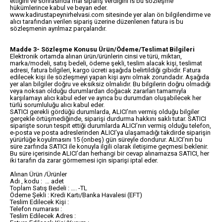
ettiğini ve sonrasında mal sipariş verdiğini is bu sözleşme
hükümlerince kabul ve beyan eder.
www.kadirustapeynirhelvasi.com sitesinde yer alan ön bilgilendirme ve
alıcı tarafından verilen sipariş üzerine düzenlenen fatura is bu
sözleşmenin ayrılmaz parçalarıdır.
Madde 3- Sözleşme Konusu Ürün/Ödeme/Teslimat Bilgileri
Elektronik ortamda alınan ürün/ürünlerin cinsi ve türü, miktarı,
marka/modeli, satış bedeli, ödeme şekli, teslim alacak kişi, teslimat
adresi, fatura bilgileri, kargo ücreti aşağıda belirtildiği gibidir. Fatura
edilecek kişi ile sözleşmeyi yapan kişi aynı olmak zorundadır. Aşağıda
yer alan bilgiler doğru ve eksiksiz olmalıdır. Bu bilgilerin doğru olmadığı
veya noksan olduğu durumlardan doğacak zararları tamamıyla
karşılamayı alıcı kabul eder ve ayrıca bu durumdan oluşabilecek her
türlü sorumluluğu alıcı kabul eder.
SATICI gerekli gördüğü durumlarda, ALICI’nın vermiş olduğu bilgiler
gerçekle örtüşmediğinde, siparişi durdurma hakkını saklı tutar. SATICI
siparişte sorun tespit ettiği durumlarda ALICI’nın vermiş olduğu telefon,
e-posta ve posta adreslerinden ALICI’ya ulaşamadığı takdirde siparişin
yürürlüğe koyulmasını 15 (onbeş) gün süreyle dondurur. ALICI’nın bu
süre zarfında SATICI ile konuyla ilgili olarak iletişime geçmesi beklenir.
Bu süre içerisinde ALICI’dan herhangi bir cevap alınamazsa SATICI, her
iki tarafın da zarar görmemesi için siparişi iptal eder.
Alınan Ürün /Ürünler
Adı , kodu : … adet
Toplam Satış Bedeli : …. -TL
Ödeme Şekli : Kredi Kartı/Banka Havalesi (EFT)
Teslim Edilecek Kişi :
Telefon numarası :
Teslim Edilecek Adres :