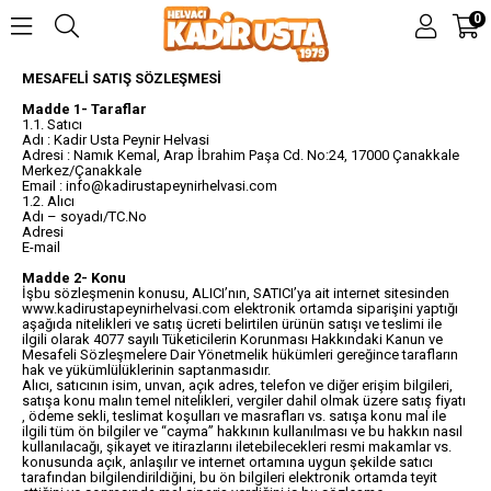
0
MESAFELİ SATIŞ SÖZLEŞMESİ
Madde 1- Taraflar
1.1. Satıcı
Adı : Kadir Usta Peynir Helvasi
Adresi : Namık Kemal, Arap İbrahim Paşa Cd. No:24, 17000 Çanakkale
Merkez/Çanakkale
Email :
info@kadirustapeynirhelvasi.com
1.2. Alıcı
Adı – soyadı/TC.No
Adresi
E-mail
Madde 2- Konu
İşbu sözleşmenin konusu, ALICI’nın, SATICI’ya ait internet sitesinden
www.kadirustapeynirhelvasi.com elektronik ortamda siparişini yaptığı
aşağıda nitelikleri ve satış ücreti belirtilen ürünün satışı ve teslimi ile
ilgili olarak 4077 sayılı Tüketicilerin Korunması Hakkındaki Kanun ve
Mesafeli Sözleşmelere Dair Yönetmelik hükümleri gereğince tarafların
hak ve yükümlülüklerinin saptanmasıdır.
Alıcı, satıcının isim, unvan, açık adres, telefon ve diğer erişim bilgileri,
satışa konu malın temel nitelikleri, vergiler dahil olmak üzere satış fiyatı
, ödeme sekli, teslimat koşulları ve masrafları vs. satışa konu mal ile
ilgili tüm ön bilgiler ve “cayma” hakkının kullanılması ve bu hakkın nasıl
kullanılacağı, şikayet ve itirazlarını iletebilecekleri resmi makamlar vs.
konusunda açık, anlaşılır ve internet ortamına uygun şekilde satıcı
tarafından bilgilendirildiğini, bu ön bilgileri elektronik ortamda teyit