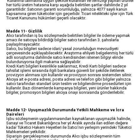
Kullanma talimatına uygun şekilde kullanılan ve temizliği yapılan ürünler
her türlü üretim hatasına karşı aşağıda belirtilen şartlar dahilinde 2 yıl
garantilidir: Satıcının garanti sorumluluğu, yalnızca 4077 sayılı kanun
kapsamına giren tüketiciler için geçerlidir. Ticari nitelikteki işler için Türk
Ticaret Kanununu hükümleri geçerli olacaktır.
Madde 11- Gizlilik
Alıcı tarafından iş bu sözleşmede belirtilen bilgiler ile ödeme yapmak
amacı ile satıcıya bildirdiği bilgiler satıcı tarafından 3. şahıslarla
paylaşılmayacaktır.
Satıcı, bu bilgileri sadece idari/ yasal zorunluluğun mevcudiyeti
çerçevesinde açıklayabilecektir. Araştırma ehliyeti belgelenmiş her türlü
adli soruşturma dahilinde satıcı kendisinden istenen bilgiyi elinde
bulunduruyorsa ilgili makama sağlayabilir.
Kredi Kartı bilgileri kesinlikle saklanmaz, Kredi Kartı bilgileri sadece
tahsilat işlemi sırasında ilgili bankalara güvenli bir şekilde iletilerek
provizyon alınması için kullanılır ve provizyon sonrası sistemden silinir.
Alıcıya ait e-posta adresi, posta adresi ve telefon gibi bilgiler yalnızca
satıcı tarafından standart ürün teslim ve bilgilendirme prosedürleri için
kullanılır. Bazı dönemlerde kampanya bilgileri, yeni ürünler hakkında
bilgiler, promosyon bilgileri alıcıya onayı sonrasında gönderilebilir.
Madde 12- Uyuşmazlık Durumunda Yetkili Mahkeme ve İcra
Daireleri
İşbu sözleşmenin uygulanmasından kaynaklanan uyuşmazlık halinde,
Sanayi ve Ticaret Bakanlığınca her yıl Aralık ayında ilan edilen değere
kadar Tüketici Hakem Heyetleri ile Satıcı’nın yerleşim yerindeki Tüketici
Mahkemeleri yetkilidir.
Siparişin gerçekleşmesi durumunda Alıcı işbu sözleşmenin tüm