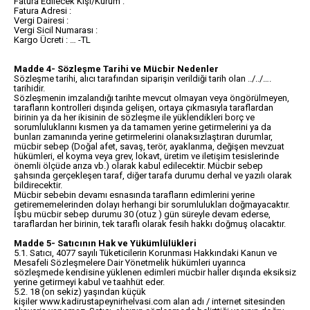
Fatura Edilecek Kişi/Kurum :
Fatura Adresi :
Vergi Dairesi :
Vergi Sicil Numarası :
Kargo Ücreti : … -TL
Madde 4- Sözleşme Tarihi ve Mücbir Nedenler
Sözleşme tarihi, alıcı tarafından siparişin verildiği tarih olan ../../….
tarihidir.
Sözleşmenin imzalandığı tarihte mevcut olmayan veya öngörülmeyen,
tarafların kontrolleri dışında gelişen, ortaya çıkmasıyla taraflardan
birinin ya da her ikisinin de sözleşme ile yüklendikleri borç ve
sorumluluklarını kısmen ya da tamamen yerine getirmelerini ya da
bunları zamanında yerine getirmelerini olanaksızlaştıran durumlar,
mücbir sebep (Doğal afet, savaş, terör, ayaklanma, değişen mevzuat
hükümleri, el koyma veya grev, lokavt, üretim ve iletişim tesislerinde
önemli ölçüde arıza vb.) olarak kabul edilecektir. Mücbir sebep
şahsında gerçekleşen taraf, diğer tarafa durumu derhal ve yazılı olarak
bildirecektir.
Mücbir sebebin devamı esnasında tarafların edimlerini yerine
getirememelerinden dolayı herhangi bir sorumlulukları doğmayacaktır.
İşbu mücbir sebep durumu 30 (otuz ) gün süreyle devam ederse,
taraflardan her birinin, tek taraflı olarak fesih hakkı doğmuş olacaktır.
Madde 5- Satıcının Hak ve Yükümlülükleri
5.1. Satıcı, 4077 sayılı Tüketicilerin Korunması Hakkındaki Kanun ve
Mesafeli Sözleşmelere Dair Yönetmelik hükümleri uyarınca
sözleşmede kendisine yüklenen edimleri mücbir haller dışında eksiksiz
yerine getirmeyi kabul ve taahhüt eder.
5.2. 18 (on sekiz) yaşından küçük
kişiler www.kadirustapeynirhelvasi.com alan adı / internet sitesinden