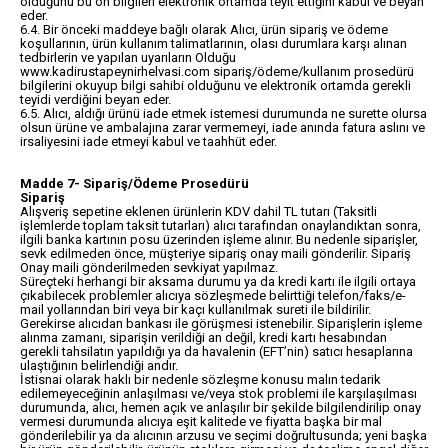
olduğunu bu ön bilgileri elektronik ortamda teyit ettiğini kabul ve beyan
eder.
6.4. Bir önceki maddeye bağlı olarak Alıcı, ürün sipariş ve ödeme
koşullarının, ürün kullanım talimatlarının, olası durumlara karşı alınan
tedbirlerin ve yapılan uyarıların Olduğu
www.kadirustapeynirhelvasi.com sipariş/ödeme/kullanım prosedürü
bilgilerini okuyup bilgi sahibi olduğunu ve elektronik ortamda gerekli
teyidi verdiğini beyan eder.
6.5. Alıcı, aldığı ürünü iade etmek istemesi durumunda ne surette olursa
olsun ürüne ve ambalajına zarar vermemeyi, iade anında fatura aslını ve
irsaliyesini iade etmeyi kabul ve taahhüt eder.
Madde 7- Sipariş/Ödeme Prosedürü
Sipariş
Alışveriş sepetine eklenen ürünlerin KDV dahil TL tutarı (Taksitli
işlemlerde toplam taksit tutarları) alıcı tarafından onaylandıktan sonra,
ilgili banka kartının posu üzerinden işleme alınır. Bu nedenle siparişler,
sevk edilmeden önce, müşteriye sipariş onay maili gönderilir. Sipariş
Onay maili gönderilmeden sevkiyat yapılmaz.
Süreçteki herhangi bir aksama durumu ya da kredi kartı ile ilgili ortaya
çıkabilecek problemler alıcıya sözleşmede belirttiği telefon/faks/e-
mail yollarından biri veya bir kaçı kullanılmak sureti ile bildirilir.
Gerekirse alıcıdan bankası ile görüşmesi istenebilir. Siparişlerin işleme
alınma zamanı, siparişin verildiği an değil, kredi kartı hesabından
gerekli tahsilatın yapıldığı ya da havalenin (EFT’nin) satıcı hesaplarına
ulaştığının belirlendiği andır.
İstisnai olarak haklı bir nedenle sözleşme konusu malın tedarik
edilemeyeceğinin anlaşılması ve/veya stok problemi ile karşılaşılması
durumunda, alıcı, hemen açık ve anlaşılır bir şekilde bilgilendirilip onay
vermesi durumunda alıcıya eşit kalitede ve fiyatta başka bir mal
gönderilebilir ya da alıcının arzusu ve seçimi doğrultusunda; yeni başka