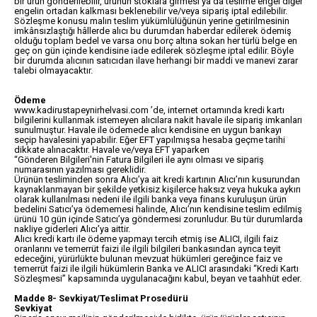
bir ürün gönderilebilir, ürünün stoklara girmesi ya da teslime engel diğer
engelin ortadan kalkması beklenebilir ve/veya sipariş iptal edilebilir.
Sözleşme konusu malın teslim yükümlülüğünün yerine getirilmesinin
imkânsızlaştığı hâllerde alıcı bu durumdan haberdar edilerek ödemiş
olduğu toplam bedel ve varsa onu borç altına sokan her türlü belge en
geç on gün içinde kendisine iade edilerek sözleşme iptal edilir. Böyle
bir durumda alıcının satıcıdan ilave herhangi bir maddi ve manevi zarar
talebi olmayacaktır.
Ödeme
www.kadirustapeynirhelvasi.com ’de, internet ortamında kredi kartı
bilgilerini kullanmak istemeyen alıcılara nakit havale ile sipariş imkanları
sunulmuştur. Havale ile ödemede alıcı kendisine en uygun bankayı
seçip havalesini yapabilir. Eğer EFT yapılmışsa hesaba geçme tarihi
dikkate alınacaktır. Havale ve/veya EFT yaparken
“Gönderen Bilgileri'nin Fatura Bilgileri ile aynı olması ve sipariş
numarasının yazılması gereklidir.
Ürünün tesliminden sonra Alıcı’ya ait kredi kartının Alıcı’nın kusurundan
kaynaklanmayan bir şekilde yetkisiz kişilerce haksız veya hukuka aykırı
olarak kullanılması nedeni ile ilgili banka veya finans kuruluşun ürün
bedelini Satıcı’ya ödememesi halinde, Alıcı’nın kendisine teslim edilmiş
ürünü 10 gün içinde Satıcı’ya göndermesi zorunludur. Bu tür durumlarda
nakliye giderleri Alıcı’ya aittir.
Alıcı kredi kartı ile ödeme yapmayı tercih etmiş ise ALICI, ilgili faiz
oranlarını ve temerrüt faizi ile ilgili bilgileri bankasından ayrıca teyit
edeceğini, yürürlükte bulunan mevzuat hükümleri gereğince faiz ve
temerrüt faizi ile ilgili hükümlerin Banka ve ALICI arasındaki “Kredi Kartı
Sözleşmesi” kapsamında uygulanacağını kabul, beyan ve taahhüt eder.
Madde 8- Sevkiyat/Teslimat Prosedürü
Sevkiyat