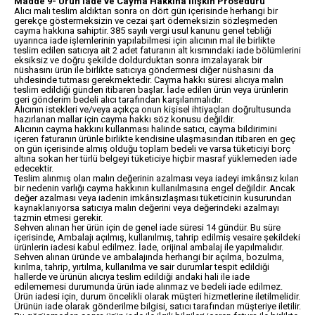
Madde 9- Ürün İade ve Cayma Hakkına İlişkin Prosedürü
Alıcı malı teslim aldıktan sonra on dört gün içerisinde herhangi bir
gerekçe göstermeksizin ve cezai şart ödemeksizin sözleşmeden
cayma hakkına sahiptir. 385 sayılı vergi usul kanunu genel tebliği
uyarınca iade işlemlerinin yapılabilmesi için alıcının mal ile birlikte
teslim edilen satıcıya ait 2 adet faturanın alt kısmındaki iade bölümlerini
eksiksiz ve doğru şekilde doldurduktan sonra imzalayarak bir
nüshasını ürün ile birlikte satıcıya göndermesi diğer nüshasını da
uhdesinde tutması gerekmektedir. Cayma hakkı süresi alıcıya malın
teslim edildiği günden itibaren başlar. İade edilen ürün veya ürünlerin
geri gönderim bedeli alıcı tarafından karşılanmalıdır.
Alıcının istekleri ve/veya açıkça onun kişisel ihtiyaçları doğrultusunda
hazırlanan mallar için cayma hakkı söz konusu değildir.
Alıcının cayma hakkını kullanması halinde satıcı, cayma bildirimini
içeren faturanın ürünle birlikte kendisine ulaşmasından itibaren en geç
on gün içerisinde almış olduğu toplam bedeli ve varsa tüketiciyi borç
altına sokan her türlü belgeyi tüketiciye hiçbir masraf yüklemeden iade
edecektir.
Teslim alınmış olan malın değerinin azalması veya iadeyi imkânsız kılan
bir nedenin varlığı cayma hakkının kullanılmasına engel değildir. Ancak
değer azalması veya iadenin imkânsızlaşması tüketicinin kusurundan
kaynaklanıyorsa satıcıya malın değerini veya değerindeki azalmayı
tazmin etmesi gerekir.
Sehven alınan her ürün için de genel iade süresi 14 gündür. Bu süre
içerisinde, Ambalajı açılmış, kullanılmış, tahrip edilmiş vesaire şekildeki
ürünlerin iadesi kabul edilmez. İade, orijinal ambalaj ile yapılmalıdır.
Sehven alınan üründe ve ambalajında herhangi bir açılma, bozulma,
kırılma, tahrip, yırtılma, kullanılma ve sair durumlar tespit edildiği
hallerde ve ürünün alıcıya teslim edildiği andaki hali ile iade
edilememesi durumunda ürün iade alınmaz ve bedeli iade edilmez.
Ürün iadesi için, durum öncelikli olarak müşteri hizmetlerine iletilmelidir.
Ürünün iade olarak gönderilme bilgisi, satıcı tarafından müşteriye iletilir.