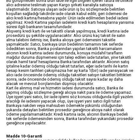
Bu görüşmeden sonra ürün iade ile ilgili bilgileri içeren fatura ile birlikte
alıcı adresine teslimatı yapan Kargo şirketi kanalıyla satıcıya
ulaştırmalıdır. Satıcıya ulaşan iade ürün iş bu sözleşmede belirtilen
koşulları sağladığı takdirde iade olarak kabul edilir, geri ödemesi de
alıcı kredi kartına/hesabına yapılır. Ürün iade edilmeden bedel iadesi
yapılmaz. Kredi Kartına yapılan iadelerin kredi kartı hesaplarına yansıma
süresi ilgili bankanın tasarrufundadır.
Alışveriş kredi kartı ile ve taksitli olarak yapılmışsa, kredi kartına iade
prosedürü şu şekilde uygulanacaktır: Alıcı ürünü kaç taksit ile satın
alma talebini iletmiş ise, Banka alıcıya geri ödemesini taksitle
yapmaktadır. Satıcı, bankaya ürün bedelinin tamamını tek seferde
ödedikten sonra, Banka poslarından yapılan taksitli harcamaların
alıcının kredi kartına iadesi durumunda, konuya müdahil tarafların
mağdur duruma düşmemesi için talep edilen iade tutarları, yine taksitli
olarak hamil taraf hesaplarına Banka tarafından aktarılır. Alıcının satış
iptaline kadar ödemiş olduğu taksit tutarları, eğer iade tarihi ile kartın
hesap kesim tarihleri çakışmazsa her ay karta 1(bir) iade yansıyacak ve
alıcı iade öncesinde ödemiş olduğu taksitleri satışın taksitleri bittikten
sonra, iade öncesinde ödemiş olduğu taksit sayısı kadar ay daha
alacak ve mevcut borçlarından düşmüş olacaktır.
Kart ile alınmış mal ve hizmetin iadesi durumunda satıcı, Banka ile
yapmış olduğu sözleşme gereği alıcıya nakit para ile ödeme yapamaz.
Üye işyeri yani satıcı, bir iade işlemi söz konusu olduğunda ilgili yazılım
aracılığı ile iadesini yapacak olup, üye işyeri yani satıcı ilgili tutarı
Bankaya nakden veya mahsuben ödemekle yükümlü olduğundan
yukarıda detayları belirtilen prosedür gereğince alıcıya nakit olarak
ödeme yapılamamaktadır. Kredi kartına iade, alıcının Bankaya bedeli
tek seferde ödemesinden sonra, Banka tarafından yukarıdaki prosedür
gereğince yapılacaktır.
Madde 10-Garanti