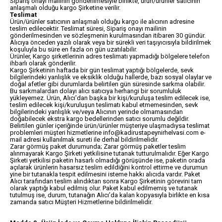
Sipariş onayı mailinin gönderilmesiyle birlikte, ürün/ürünler satıcının
anlaşmalı olduğu kargo Şirketine verilir.
Teslimat
Ürün/ürünler satıcının anlaşmalı olduğu kargo ile alıcının adresine
teslim edilecektir. Teslimat süresi, Sipariş onayı mailinin
gönderilmesinden ve sözleşmenin kurulmasından itibaren 30 gündür.
Alıcıya önceden yazılı olarak veya bir sürekli veri taşıyıcısıyla bildirilmek
koşuluyla bu süre en fazla on gün uzatılabilir.
Ürünler, Kargo şirketlerinin adres teslimatı yapmadığı bölgelere telefon
ihbarlı olarak gönderilir.
Kargo Şirketinin haftada bir gün teslimat yaptığı bölgelerde, sevk
bilgilerindeki yanlışlık ve eksiklik olduğu hallerde, bazı sosyal olaylar ve
doğal afetler gibi durumlarda belirtilen gün süresinde sarkma olabilir.
Bu sarkmalardan dolayı alıcı satıcıya herhangi bir sorumluluk
yükleyemez. Ürün, Alıcı’dan başka bir kişi/kuruluşa teslim edilecek ise,
teslim edilecek kişi/kuruluşun teslimatı kabul etmemesinden, sevk
bilgilerindeki yanlışlık ve/veya Alıcının yerinde olmamasından
doğabilecek ekstra kargo bedellerinden satıcı sorumlu değildir.
Belirtilen günler içeriğinde ürün/ürünler müşteriye ulaşmadıysa teslimat
problemleri müşteri hizmetlerine
info@kadirustapeynirhelvasi.com
e-
mail adresi kullanılmak sureti ile derhal bildirilmelidir.
Zarar görmüş paket durumunda; Zarar görmüş paketler teslim
alınmayarak Kargo Şirketi yetkilisine tutanak tutturulmalıdır. Eğer Kargo
Şirketi yetkilisi paketin hasarlı olmadığı görüşünde ise, paketin orada
açılarak ürünlerin hasarsız teslim edildiğini kontrol ettirme ve durumun
yine bir tutanakla tespit edilmesini isteme hakkı alıcıda vardır. Paket
Alıcı tarafından teslim alındıktan sonra Kargo Şirketinin görevini tam
olarak yaptığı kabul edilmiş olur. Paket kabul edilmemiş ve tutanak
tutulmuş ise, durum, tutanağın Alıcı’da kalan kopyasıyla birlikte en kısa
zamanda satıcı Müşteri Hizmetlerine bildirilmelidir.